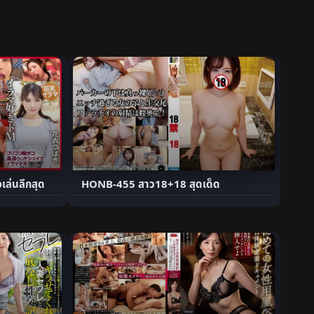
เล่นลึกสุด
HONB-455 สาว18+18 สุดเด็ด