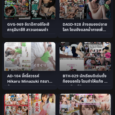
GVG-969 อิราปีศาจชิโอะฮิ
DASD-928 ล้างสมองปลาย
คารุมินาซึกิ สาวเมดผมดำ
โลก โดนขังแลกน้ำกายเพื่อ
รอด
AD-104 จั๊กจี้สวรรค์
BTH-029 นักเรียนดีเด่นตั้ง
Hikaru Minazuki ทรมาน
ท้องนอกใจ โดนทำให้แท้ง ฮิ
ยับ
คารุ มินาซึกิ