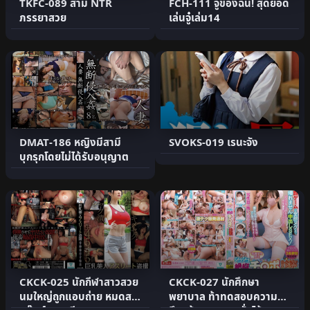
TKFC-089 สามี NTR
FCH-111 จู๋ของฉัน! สุดยอด
ภรรยาสวย
เล่นจู๋เล่ม14
DMAT-186 หญิงมีสามี
SVOKS-019 เรนะจัง
บุกรุกโดยไม่ได้รับอนุญาต
CKCK-025 นักกีฬาสาวสวย
CKCK-027 นักศึกษา
นมใหญ่ถูกแอบถ่าย หมดสติ
พยาบาล ท้าทดสอบความ