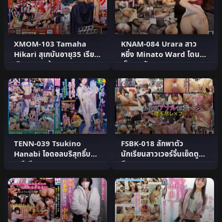
XMOM-103 Tamaha
KNAM-084 Urara สาว
Hikari สุเกบันอายุ35 เรียก
หยิ่ง Minato Ward โดน
เงินจากลูกน้อง
เย็ดตูดอับอาย
TENN-039 Tsukino
FSBK-018 ลักพาตัว
Hanabi ไอดอลบริสุทธิ์บน
นักเรียนสาวเวอร์จิ้นเย็ดตูด
เวทีเสียว
ลึก