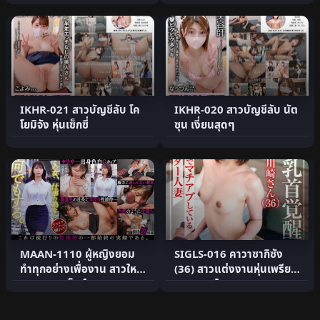
IKHR-021 สาวบัญชีลับ โค
IKHR-020 สาวบัญชีลับ นัต
โยมิจัง หุ่นเซ็กซี่
ซุน เงี่ยนสุดๆ
MAAN-1110 ผู้หญิงยอม
SIGLS-016 คาวาซากิซัง
ทำทุกอย่างเพื่องาน สาวใหม่
(36) สาวแต่งงานหุ่นเพรียว
จากชมรมเซ็กส์
แอบนอกใจ