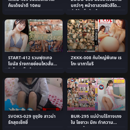
ก้นเด้งน่าตี 10คน
บกว่าๆ หน้าตาสวยผิวสีโดน
ทำให้เสร็จข้างในนา.
START-412 รวมฟุตเทจ
ZKKK-008 ก้นใหญ่พิเศษ เร
โบนัส ร่างกายอ่อนไหวสั่นระ
โกะ นากาโมริ
ริกไคลแม็กซ์
SVOKS-029 ซูซุจัง สาวน่า
BUR-295 แม่บ้านไร้กางเกง
รักสุดเซ็กซี่
ใน โอซาวะ มิกะ ทำความ
สะอาดห้อง