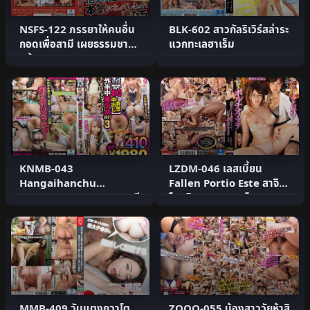
NSFS-122 ภรรยาให้คนอื่น
BLK-602 สาวกัลริเวิร์สล่าระ
กอดเพื่อสามี เผยธรรมชาติ
แวกทะเลฮาเร็ม
แท้
KNMB-043
LZDM-046 เลสเบี้ยน
Hangaihanchu
Fallen Portio Este สาจิ
Bishoujo BEST 3 410นาที
โกะ มิยามูระ นานาโกะ
ถ่ายอสุจิช่องคลอดครบ
MMB-409 วันแตงกวาโต
ZOOO-055 น้องสาววัยห้าสิ