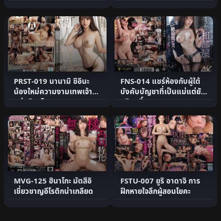
น่ารักเงียบๆ
รำคาญมา
PRST-019 นานามิ ชิอินะ
FNS-014 แชร์ห้องกับผู้ใต้
น้องใหม่ความงามเทพเจ้า
บังคับบัญชาที่เป็นแม่แต่ยัง
แห่งมินาโตะ
บริสุทธิ์
MVG-125 ฮินาโกะ มัตสึอิ
FSTU-007 ยูริ อาดาจิ การ
เชี่ยวชาญอีโรติกน่าเกลียด
ฝึกหายใจลึกผู้สอนโยคะ