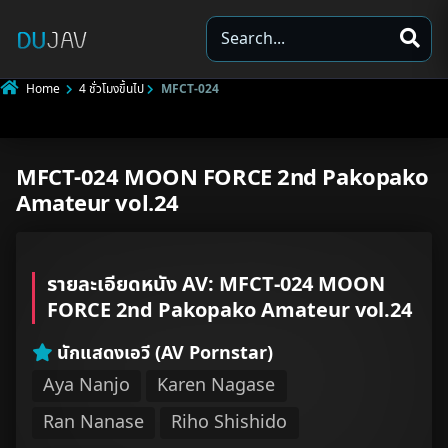
S
e
a
Home
4 ชั่วโมงขึ้นไป
MFCT-024
r
c
h
MFCT-024 MOON FORCE 2nd Pakopako
Underage
Amateur vol.24
Not Porn
Spam
รายละเอียดหนัง AV: MFCT-024 MOON
FORCE 2nd Pakopako Amateur vol.24
Other
นักแสดงเอวี (AV Pornstar)
Aya Nanjo
Karen Nagase
Ran Nanase
Riho Shishido