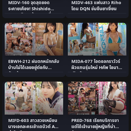
MIDV-160 จุดสุดยอด
MIDV-463 แฟนสาว Riho
ระคายเคือง! Shishido
โดน DQN ข่มขืนยาเงี่ยน
Riho เลิกละเว้นความเงี่ยน
EBWH-212 ฝนตกหนักกลับ
MIDA-077 ไอดอลกราวัวร์
บ้านไม่ได้เลยอยู่ต่อกับ
ผิวแทนรุ่นใหม่ Hคัพ ไอมาอิ
หัวหน้า
เปิดตัว AV
MIFD-603 สาวสวยเหมือน
PRED-768 เรียกบริการขา
นางเอกละครเช้าเดบิวต์ AV
แต่ได้เจ้านายผู้หญิงที่น่า