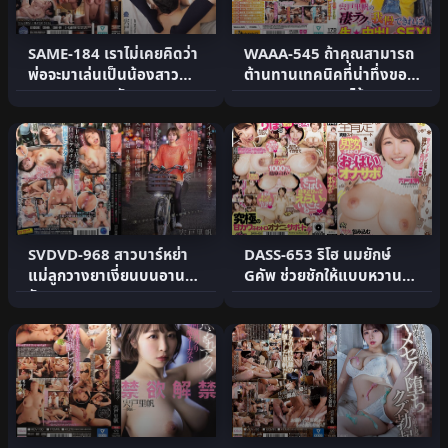
SAME-184 เราไม่เคยคิดว่า
WAAA-545 ถ้าคุณสามารถ
พ่อจะมาเล่นเป็นน้องสาว
ต้านทานเทคนิคที่น่าทึ่งของ
ของเราเลย… สัก.
Shishido Riho ได้ .
SVDVD-968 สาวบาร์หย่า
DASS-653 ริโฮ นมยักษ์
แม่ลูกวางยาเงี่ยนบนอาน
Gคัพ ช่วยชักให้แบบหวานๆ
จักรยาน
จนละลาย