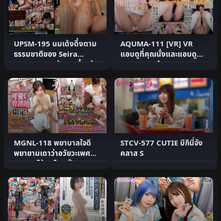
UPSM-195 นมเด้งดึ๋งตาม
AQUMA-111 [VR] VR
ธรรมชาติของ Seira
แอบดูที่คุณนั่งและแอบดู
Sonoda ถูกสร้างมาซ้ำแล้ว
กางเกงของใครบางคนจาก
ซ้.
ตำแหน.
MGNL-118 พยาบาลใจดี
STCV-577 CUTIE บิกินี่จัง
พยายามเดาว่าอวัยวะเพศ
คลาส S
ของคนไข้คนไหนเป็นของ
ใครโดย.