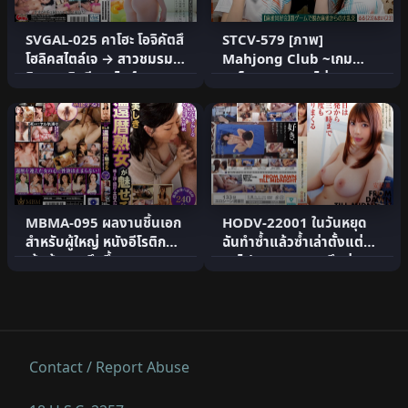
SVGAL-025 คาโฮะ โอจิคัตสึ
STCV-579 [ภาพ]
โฮลิคสไตล์เจ → สาวชมรม
Mahjong Club ~เกม
ยิมนาสติกลีลาสไตล์เ.
ลงโทษแบบถอดไพ่
Mahjong นำไปสู่งานเ.
MBMA-095 ผลงานชิ้นเอก
HODV-22001 ในวันหยุด
สำหรับผู้ใหญ่ หนังอีโรติกที่
ฉันทำซ้ำแล้วซ้ำเล่าตั้งแต่
เข้มข้นและลึกซึ้ง.
รถไฟขบวนแรกจนถึงบ่า.
Contact / Report Abuse