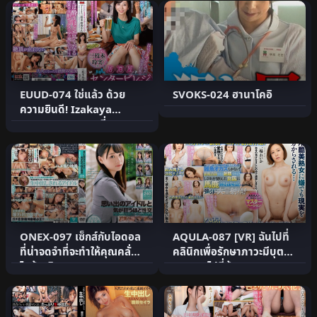
EUUD-074 ใช่แล้ว ด้วย
SVOKS-024 ฮานาโคอิ
ความยินดี! Izakaya
Center Village ที่คุณสา
มาร.
ONEX-097 เซ็กส์กับไอดอล
AQULA-087 [VR] ฉันไปที่
ที่น่าจดจำที่จะทำให้คุณคลั่ง
คลินิกเพื่อรักษาภาวะมีบุตร
ไคล้ – วิ.
ยากและไปที่ห้องเก.