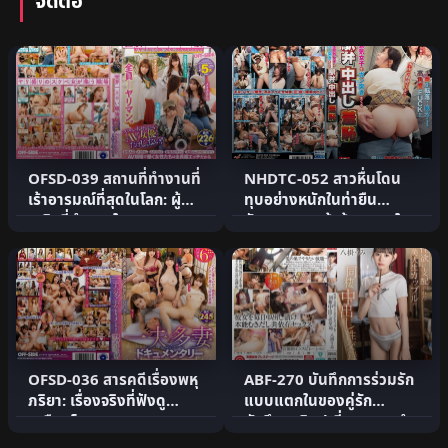
จัดต่อ
OFSD-039 สถานที่ทำงานที่
NHDTC-052 สาวหื่นโดน
เร้าอารมณ์ที่สุดในโลก: ผู้
ทุบอย่างหนักในท่ายืน
หญิงที่ทำงานในกอ.
อับอายขายหน้าด้วยแตกใน
OFSD-036 สารคดีเรื่องพหุ
ABF-270 บันทึกการร่วมรัก
ภริยา: เรื่องจริงที่ฟังดู
แบบแตกในของคู่รัก
เหมือนโกหก!? สาวส.
นักศึกษาศิลปะที่ถูกครอบงำ.