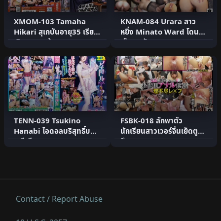
XMOM-103 Tamaha
KNAM-084 Urara สาว
Hikari สุเกบันอายุ35 เรียก
หยิ่ง Minato Ward โดน
เงินจากลูกน้อง
เย็ดตูดอับอาย
TENN-039 Tsukino
FSBK-018 ลักพาตัว
Hanabi ไอดอลบริสุทธิ์บน
นักเรียนสาวเวอร์จิ้นเย็ดตูด
เวทีเสียว
ลึก
Contact / Report Abuse