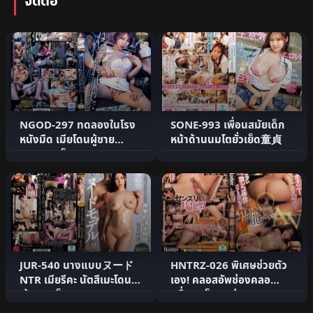
จัดต่อ
NGOD-297 ทดลองในโรง
SONE-993 เพื่อนสมัยเด็ก
หนังมืด เมียโดนผู้ชาย
หน้าด้านนมโตยั่วเย็ด童貞
ลวนลามเย็ด
JUR-540 นางแบบヌード
HNTRZ-026 พิเศษช่วยตัว
NTR เมียรีคะ นัตสึเมะโดน
เอง! คลอสอัพช่องคลอ
เจ้านายเย็ด
ดลื่นๆ เย็ดทุกท่า