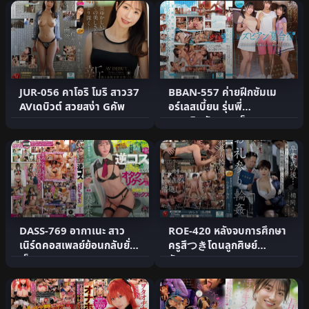
JUR-056 คาโอริ โมริ สาว37
BBAN-557 ค่ายฝึกซัมเม
AVเดบิวต์ สวยสง่า Gคัพ
อร์เลสเบี้ยน รุ่นพี่
แบดมินตันสอนเย็ด
DASS-769 อากาเนะ สาว
ROE-420 หลังจบการศึกษา
เนิร์ดคอสเพลย์ย้อนกลับยั่ว
ครูสึつきโดนลูกศิษย์
เย็ด
อันธพาลรุม