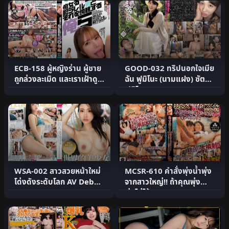
ECB-158 ผู้หญิงร่าน ผู้ชาย
GOOD-032 ทริปนอกใจเมีย
ถูกล่วงละเมิด และเราเฝ้าดู
ฉัน ฟูมิโนะ (นามแฝง) ซัตสึกิ
(ECB-158)
ฟูมิโนะ อายุ 31.
WSA-002 สาวสวยหน้าใหม่
MCSR-610 คำสั่งพุ่งน้ำพุ่ง
โด่งดังระดับโลก AV Debut
จากสาวใหญ่!! ถ้าคุณพุ่งน้ำ
Aiyo Zao
พุ่งไม่ได้ เรา.