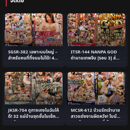
จัดต่อ
SGSR-382 เฉพาะนมใหญ่ –
ITSR-144 NANPA GOD
สำหรับคนที่ทิ้งนมไม่ได้! 4
ตำนานเทพจีบ [รอบ 3] ล่อ
ชม.
ภรรยา 12 คน
JKSR-704 ดูกางเกงในฉันให้
MCSR-612 ป่วนรักเจ้านาย
ดี! 32 แม่บ้านชุดชั้นในเซ็กซี่
สาวแต่งงานผิดหวัง! โบนัส
ถูกจับกุม 4.
แตกใน 14 คน 4 ชั่วโ.