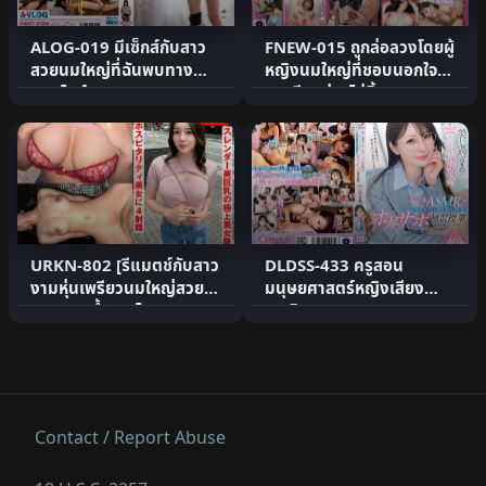
ALOG-019 มีเซ็กส์กับสาว
FNEW-015 ถูกล่อลวงโดยผู้
สวยนมใหญ่ที่ฉันพบทาง
หญิงนมใหญ่ที่ชอบนอกใจ
ออนไลน์
และบีบอย่างไม่สิ้นสุด.
URKN-802 [รีแมตช์กับสาว
DLDSS-433 ครูสอน
งามหุ่นเพรียวนมใหญ่สวย!!]
มนุษยศาสตร์หญิงเสียง
[สาวงามน้ำลายไหลก.
กระซิบหยาบคายสุภาพและ
สวยงามให้.
Contact / Report Abuse