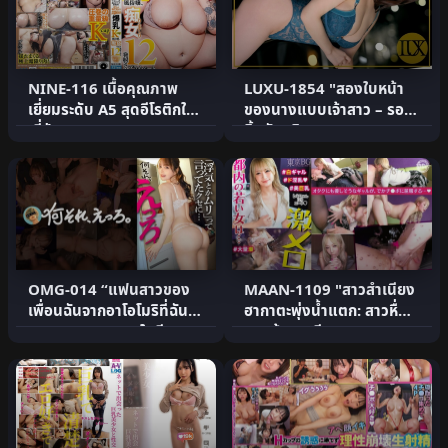
NINE-116 เนื้อคุณภาพ
LUXU-1854 "สองใบหน้า
เยี่ยมระดับ A5 สุดอีโรติกใน
ของนางแบบเจ้าสาว – รอย
ญี่ปุ่น! สาวสวยสุดเ.
ยิ้มอันบริสุท.
OMG-014 “แฟนสาวของ
MAAN-1109 "สาวสำเนียง
เพื่อนฉันจากอาโอโมริที่ฉัน
ฮากาตะพุ่งน้ำแตก: สาวหื่น
แอบมองมาตลอดในที.
กามผู้ชอบเลียรู.