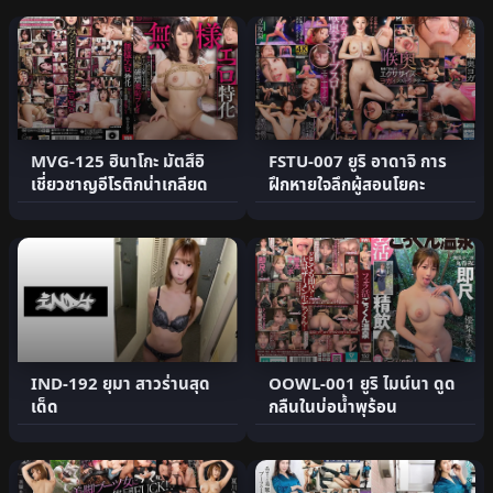
MVG-125 ฮินาโกะ มัตสึอิ
FSTU-007 ยูริ อาดาจิ การ
เชี่ยวชาญอีโรติกน่าเกลียด
ฝึกหายใจลึกผู้สอนโยคะ
IND-192 ยุมา สาวร่านสุด
OOWL-001 ยูริ ไมน์นา ดูด
เด็ด
กลืนในบ่อน้ำพุร้อน