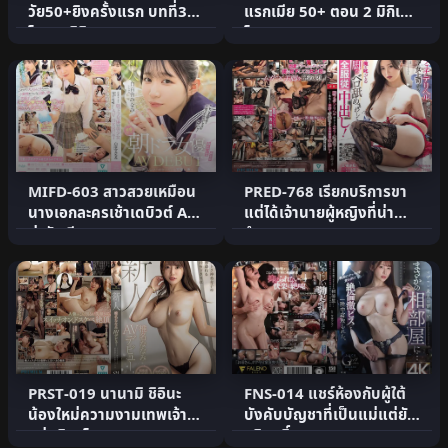
วัย50+ยิงครั้งแรก บทที่3
แรกเมีย 50+ ตอน 2 มิกิเนะ
โอกุระ มิกิ
โอกุระ
MIFD-603 สาวสวยเหมือน
PRED-768 เรียกบริการขา
นางเอกละครเช้าเดบิวต์ AV
แต่ได้เจ้านายผู้หญิงที่น่า
น่ารักเงียบๆ
รำคาญมา
PRST-019 นานามิ ชิอินะ
FNS-014 แชร์ห้องกับผู้ใต้
น้องใหม่ความงามเทพเจ้า
บังคับบัญชาที่เป็นแม่แต่ยัง
แห่งมินาโตะ
บริสุทธิ์