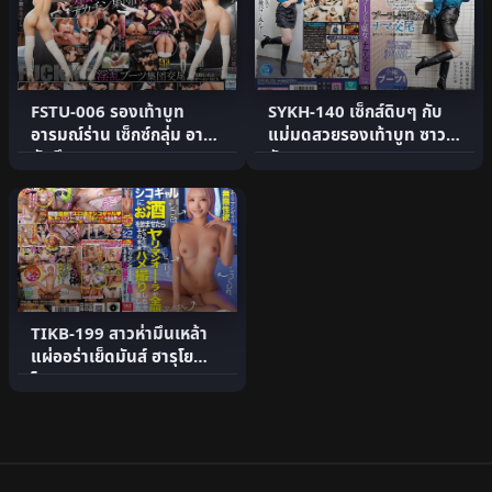
FSTU-006 รองเท้าบูท
SYKH-140 เซ็กส์ดิบๆ กับ
อารมณ์ร่าน เซ็กซ์กลุ่ม อายุมิ
แม่มดสวยรองเท้าบูท ซาวะ
นัตสึกาวะ
ซัง 37
TIKB-199 สาวห่ามึนเหล้า
แผ่ออร่าเย็ดมันส์ ฮารุโย
โมชา