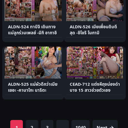
ALDN-524 ทาบิจิ เดินทาง
ALDN-526 เมียเพื่อนดิบดี
แม่ลูกร่วมเพลย์ -มิกิ อากาอิ
สุด -ชิโอริ โนกามิ
ALDN-525 แม่ผัวดีกว่าเมีย
CEAD-712 แต่งหีถุงน่องดำ
เยอะ -คานาโกะ นาริตะ
บาง 15 สาวช่วยตัวเอง