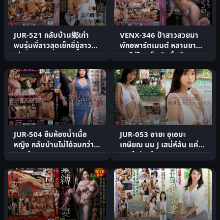
JUR-521 กลับบ้าน鄉เก่า
VENX-346 ป้าสาวสวยมา
พบรุ่นพี่สาวสุดเซ็กซี่ชู้สาว
พักอพาร์ตเมนต์ หลานชาย
เก่า
ทนไม่ไหวเย็ดกันทั้งคืน
JUR-504 ยืมห้องน้ำเนื้อ
JUR-053 อายะ อุเอบะ
หญิง กลับบ้านไม่ได้จนกว่าจะ
เกษียณ นม J เสน่ห์ล้น แค่
แตกใน
หายใจยังเย้ายวน