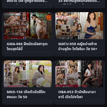
สต์ร้าน SM ถูกผู้ชายโรคจิต
35 อยากมีลูกคนที่สองแต่
ครอบงำ
สามีไม่เอ็นดู สุดท้ายก.
GMA-086 ฝึกมัดเมียฮารุกะ
MATU-058 หญิงม่ายข้าง
โดนลุงไล่บี้
บ้านยูโกะ โทโยชิมะ วัย 50+
MKD-156 เปิดตัวนัตสึโกะ
OBA-053 ป้านักสืบมามา
ฮอนมะ วัย 50
ชารี เปิดโปงโจร!