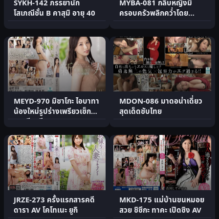
SYKH-142 ภรรยานัก
MYBA-081 กลีบหญิงมี
โสเภณีชั้น B คาสุมิ อายุ 40
ครอบครัวพลิกคว่ำโดย
Yukishiro Ichiho
MEYD-970 มิซาโกะ ไอบาทา
MDON-086 มาดอน่าเดี่ยว
น้องใหม่รูปร่างเพรียวเซ็กซี่
สุดเด็ดซับไทย
สาวมีสามี
JRZE-273 ครั้งแรกสารคดี
MKD-175 แม่บ้านขนหมอย
ดารา AV โคโทเนะ ยูกิ
สวย ชิซึกะ ทาคะ เปิดซิง AV