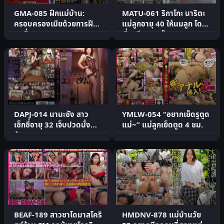
GMA-085 ฝึกแม่บ้าน:
MATU-061 ริกาโกะ นาริตะ
ครอบครองเมียด้วยการฝึก
แม่ลูกอายุ 40 ให้นมลูก โดน
สุดหื่น
พี่สามีหลอกเย็ด
DAPJ-014 นานะซัง สาว
YMLW-054 “อยากเย็ดรูตูด
เซ็กซี่อายุ 32 เจ็บปวดนั่ง
แม่~” แม่ลูกเย็ดตูด 4 ชม.
ข้างทาง
BEAF-189 สาวซาโดมาสโคริ
HMDNV-878 แม่บ้านวัย