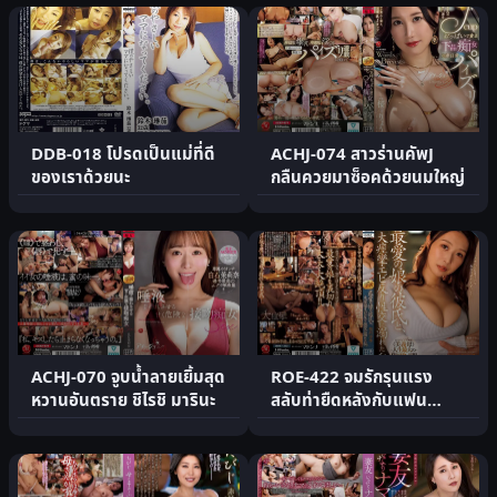
DDB-018 โปรดเป็นแม่ที่ดี
ACHJ-074 สาวร่านคัพJ
ของเราด้วยนะ
กลืนควยมาซ็อคด้วยนมใหญ่
ACHJ-070 จูบน้ำลายเยิ้มสุด
ROE-422 จมรักรุนแรง
หวานอันตราย ชิไรชิ มารินะ
สลับท่ายืดหลังกับแฟน
ลูกสาว