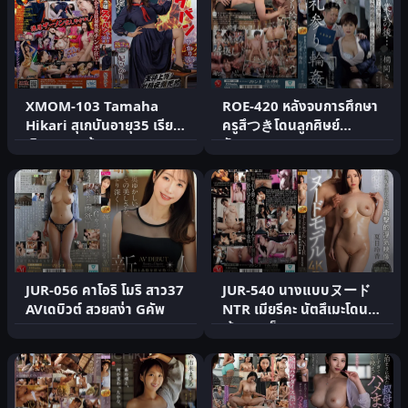
XMOM-103 Tamaha
ROE-420 หลังจบการศึกษา
Hikari สุเกบันอายุ35 เรียก
ครูสึつきโดนลูกศิษย์
เงินจากลูกน้อง
อันธพาลรุม
JUR-056 คาโอริ โมริ สาว37
JUR-540 นางแบบヌード
AVเดบิวต์ สวยสง่า Gคัพ
NTR เมียรีคะ นัตสึเมะโดน
เจ้านายเย็ด