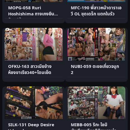
MOPG-058 Ruri
MFC-190 พี่สาวหน้าดาราเอ
Hoshishima กางเกงยีนส์
วี OL ชุดเดร็ก แตกในรัว
รัดรูปก้นงอนบดควย
OFKU-163 สาวเมียข้าง
NUBI-059 ตะขอเกี่ยวจมูก
ห้องขาเรียว40+โดนเย็ด
2
SILK-131 Deep Desire
MIBB-005 ริกะ ไอมิ