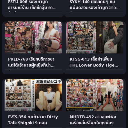
FSTU-006 รองเท้าบูท
SYKH-140 เซ็กส์ดิบๆ กับ
อารมณ์ร่าน เซ็กซ์กลุ่ม อายุมิ
แม่มดสวยรองเท้าบูท ซาวะ
นัตสึกาวะ
ซัง 37
PRED-768 เรียกบริการขา
KTSG-013 เสื้อผ้าเพี้ยน
แต่ได้เจ้านายผู้หญิงที่น่า
THE Lower Body Tigers
รำคาญมา
BEST 8 ชม. Part3
EVIS-356 ขาเท้าสวย Dirty
NHDTB-492 สาวออฟฟิศ
Talk Shigoki 9 ตอน
เครื่องสั่นรีโมทในถุงน่อง