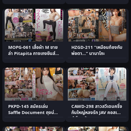
MOPG-061 เสื้อผ้า M ชาย
HZGD-211 “เหมือนท้องกับ
ล่า Pitapita กางเกงยีนส์
พ่อตา…” นานาโกะ
คุกคาม Nanase Mona
PKPD-145 สมัครเล่น
CAWD-298 สาวสวีเดนครึ่ง
Saffle Document ถุงน่อง
ก้นใหญ่หลงรัก JAV คอสเพล
หอม OL สวย Hana-san
ย์เย็ดหนัก
เมาแ.