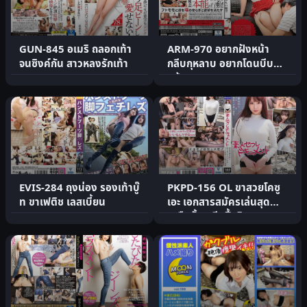
GUN-845 อเมริ ถลอกเท้า
ARM-970 อยากฝังหน้า
จนซิงค์กัน สาวหลงรักเท้า
กลีบกุหลาบ อยากโดนบีบ
หน้า
EVIS-284 ถุงน่อง รองเท้าบู๊
PKPD-156 OL ขาสวยโคซู
ท ขาเฟติช เลสเบี้ยน
เอะ เอกสารสมัครเล่นสุด
เหนือชั้น ครีมปี้จริง