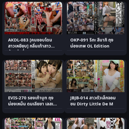
AKDL-083 [คนชอบโดน
OKP-091 ริกะ สึบากิ ถุง
สาวเหยียบ] กลิ่นเท้าสาว
น่องเทพ OL Edition
น้อยชุ่มฉ่ำ
EVIS-270 รองเท้าบูท ถุง
JBJB-014 สาวตัวเล็กจอม
น่องเหม็น ดมเลียขา เลสเบี้ย
ซน Dirty Little De M
น 2