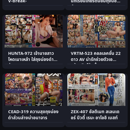
V-break-
นักเรียนเกียรตินิยมถุงน่อง
ดำ
HUNTA-972 เจ้านายสาว
VRTM-523 คอลเลคชั่น 22
โหดเมาเหล้า ใส่ถุงน่องดำ
ดาว AV น่ารักช่วยตัวเอ
ร่านควย
งด้วยดิลโด้ครั้ง 3
CEAD-319 ความสุขถุงน่อง
ZEX-407 อัลติเมท สเลนเด
ดำส่วนล่างน่าอนาจาร
อร์ บิวตี้ เรนะ อาโออิ เบสท์