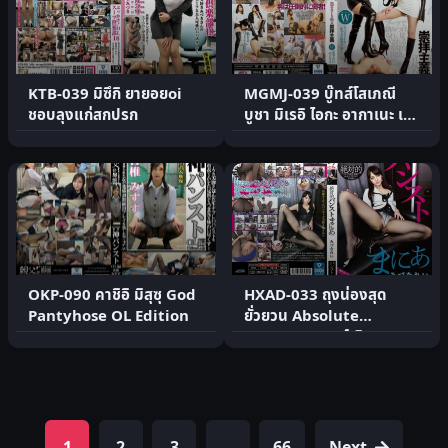
KTB-039 มิซึกิ ยายอยoi
MGMJ-039 บู๊ทส์โสเภณี
ชอบลุงแก่สกปรก
บูชา มิเรอิ ไอกะ อากาเนะ เอริ
นะ
OKP-090 คาชิอิ มิสุซุ God
HXAD-033 ถุงน่องสุด
Pantyhose OL Edition
ยั่วยวน Absolute
Pantyhose เรย์ มิซูนะ