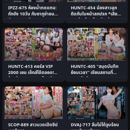
IPZZ-675 ห้องน้ำทดแทน:
HUNTC-454 น้องสาวลูก
กักขัง 10วัน กับยากูซ่าอนลิ
ติดกับใบหน้าสกปรก *เสียง
มิตแตก17นัด
จากข้างใน* โดนล้อเล่น
HUNTC-413 คอร์ส VIP
HUNTC-405 “สมุดบันทึก
2000 เยน เซ็กส์ได้ตลอด!
ย้อนเวลา” เขียนสถานที่
ร้านจำลองเทศกาลโรงเรีย.
เวลา วันที.
SCOP-889 สาวนวดเปิดซิป
DVAJ-717 ลืมไม่ได้จูบร้อน