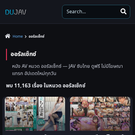
S
e
a
r
Home
ออรัลเซ็กซ์
c
h
ออรัลเซ็กซ์
หนัง AV หมวด ออรัลเซ็กซ์ — JAV ซับไทย ดูฟรี ไม่มีโฆษณา
แทรก อัปเดตใหม่ทุกวัน
พบ 11,163 เรื่อง ในหมวด ออรัลเซ็กซ์