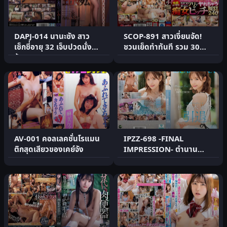
DAPJ-014 นานะซัง สาว
SCOP-891 สาวเงี่ยนจัด!
เซ็กซี่อายุ 32 เจ็บปวดนั่ง
ชวนเย็ดทำทันที รวม 30
ข้างทาง
ฉาก 4 ชม.
AV-001 คอลเลคชั่นโรแมน
IPZZ-698 -FINAL
ติกสุดเสียวของเคย์จัง
IMPRESSION- ตำนาน
Aipoke Momonogi
Kana เกษียณ