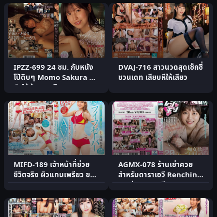
IPZZ-699 24 ชม. กับหนัง
DVAJ-716 สาวนวดสุดเซ็กซี่
โป๊ดิบๆ Momo Sakura ที่
ชวนเดท เสียบหีให้เสียว
ทำให้ผู้ชายตะลึง
MIFD-189 เจ้าหน้าที่ช่วย
AGMX-078 ร้านเช่าควย
ชีวิตจริง ผิวแทนเพรียว ขา
สำหรับดาราเอวี Renchin
สวย
สาวร่าน 20นาที De M
man