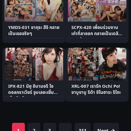
YMDS-031 ซากุระ สึจิ กลาย
SCPX-420 เพื่อนร่วมงาน
เป็นเธอจริงๆ
เก่าที่ลาออก กลายเป็นเดลิเห
รุสุดร่าน!
IPX-821 มิยู อินามอริ ไอ
XRL-007 เรารัก Ochi Po!
ดอลกราเวียร์ จูบเลอะเยิ้ม
ชาบูชาบู ริต้า ชิโนฮาระ ริโกะ
เย็ดมันส์