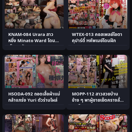
KNAM-084 Urara สาว
WTEX-013 คอสเพลย์โอตา
หยิ่ง Minato Ward โดน
คุปาร์ตี้ Hคัพเมย์โดนฝึก
เย็ดตูดอับอาย
HSODA-092 ถอดเสื้อผ้าแม่
MOPP-112 สาวสวยบ้าน
กล้าแกร่ง Yuri ตัวร่านโผล่
ข้าง ๆ พาผู้ชายเย็ดครางลั่น
ทุกคืน