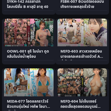
SYKH-142 ภรรยานัก
FSBK-007 อีเวนต์ไอดอลบัน
โสเภณีชั้น B คาสุมิ อายุ 40
เทิงทางเพศสุดชั่วร้าย
OOWL-001 ยูริ ไมน์นา ดูด
MIFD-603 สาวสวยเหมือน
กลืนในบ่อน้ำพุร้อน
นางเอกละครเช้าเดบิวต์ AV
น่ารักเงียบๆ
MIDA-077 ไอดอลกราวัวร์
MIFD-604 ไม่เซ็นเซอร์
ผิวแทนรุ่นใหม่ Hคัพ ไอมาอิ
ถอดเสื้อสุดยอดสมบูรณ์