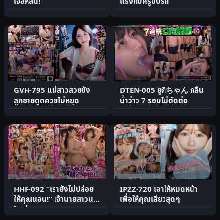
เจอหีสด!
แรงกับครูขับรถ
GVH-795 แม่สาวสวยขัง
DTEN-005 ยูกิちゃん กลืน
ลูกชายดูดควยไม่หยุด
น้ำว่าว 7 รอบไม่ตัดต่อ
HHF-092 “เรายังไม่ปล่อย
IPZZ-720 เอาให้หมดหน้า
ให้คุณนอน!” เจ้านายสาวนม
เพื่อให้คุณเสียวสุดๆ
ใหญ่เมา.