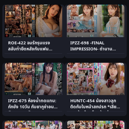
ชนะ
ROE-422 จมรักรุนแรง
IPZZ-698 -FINAL
สลับท่ายืดหลังกับแฟน
IMPRESSION- ตำนาน
ลูกสาว
Aipoke Momonogi
Kana เกษียณ
IPZZ-675 ห้องน้ำทดแทน:
HUNTC-454 น้องสาวลูก
กักขัง 10วัน กับยากูซ่าอนลิ
ติดกับใบหน้าสกปรก *เสียง
มิตแตก17นัด
จากข้างใน* โดนล้อเล่น