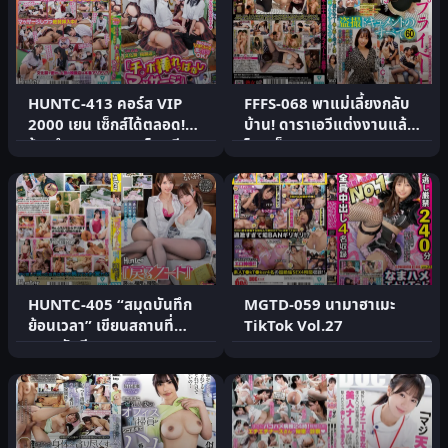
HUNTC-413 คอร์ส VIP
FFFS-068 พาแม่เลี้ยงกลับ
2000 เยน เซ็กส์ได้ตลอด!
บ้าน! ดาราเอวีแต่งงานแล้ว
ร้านจำลองเทศกาลโรงเรีย.
โดนเย็ด 60คน
HUNTC-405 “สมุดบันทึก
MGTD-059 นามาฮาเมะ
ย้อนเวลา” เขียนสถานที่
TikTok Vol.27
เวลา วันที.