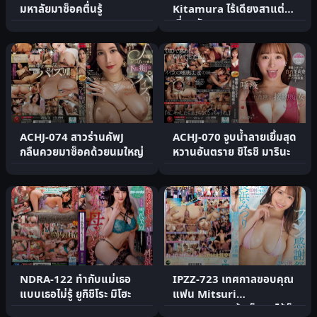
มหาลัยมาซ็อคตื่นรู้
Kitamura ไร้เดียงสาแต่
เงี่ยนจัด
ACHJ-074 สาวร่านคัพJ
ACHJ-070 จูบน้ำลายเยิ้มสุด
กลืนควยมาซ็อคด้วยนมใหญ่
หวานอันตราย ชิไรชิ มารินะ
NDRA-122 ทำกับแม่เธอ
IPZZ-723 เทศกาลขอบคุณ
แบบเธอไม่รู้ ยูกิชิโระ มิโฮะ
แฟน Mitsuri
Nagahama ถ้าเย็ดอกได้ก็