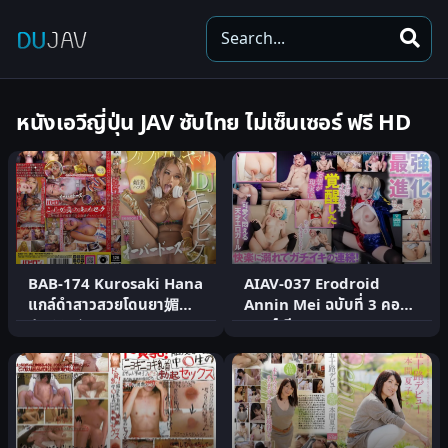
S
e
a
r
หนังเอวีญี่ปุ่น JAV ซับไทย ไม่เซ็นเซอร์ ฟรี HD
c
h
BAB-174 Kurosaki Hana
AIAV-037 Erodroid
แกล์ดำสาวสวยโดนยา媚藥
Annin Mei ฉบับที่ 3 คอส
キメセク
เพลย์เสียว