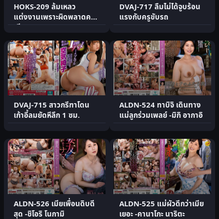
HOKS-209 ล้มเหลว
DVAJ-717 ลืมไม่ได้จูบร้อน
แต่งงานเพราะผิดพลาดครั้ง
แรงกับครูขับรถ
เดียว
DVAJ-715 สาวกรีฑาโดน
ALDN-524 ทาบิจิ เดินทาง
เก้าอี้ลมยัดหีลึก 1 ซม.
แม่ลูกร่วมเพลย์ -มิกิ อากาอิ
ALDN-526 เมียเพื่อนดิบดี
ALDN-525 แม่ผัวดีกว่าเมีย
สุด -ชิโอริ โนกามิ
เยอะ -คานาโกะ นาริตะ