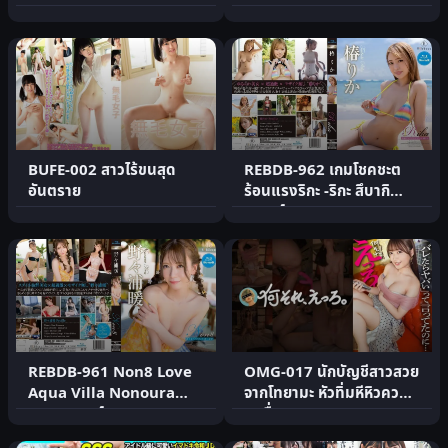
BUFE-002 สาวไร้ขนสุด
REBDB-962 เกมโชคชะต
อันตราย
ร้อนแรงริกะ -ริกะ สึบากิ
บลูเรย์
REBDB-961 Non8 Love
OMG-017 นักบัญชีสาวสวย
Aqua Villa Nonoura
จากโทยามะ หัวทิ่มหีหิวควย
Non บลูเรย์
สุดหื่น