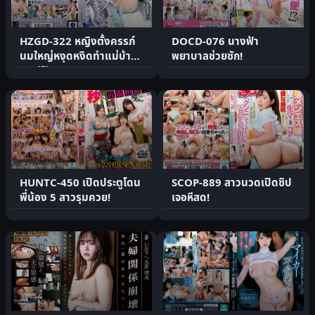
HZGD-322 หญิงตั้งครรภ์
DOCD-076 นางฟ้า
นมใหญ่หงุดหงิดทำแม่บ้าน
พยาบาลช่วยชัก!
ออฟฟิศ
HUNTC-450 เปิดประตูโดน
SCOP-889 สาวนวดเปิดซิป
พี่น้อง 5 สาวรุมควย!
เจอหีสด!