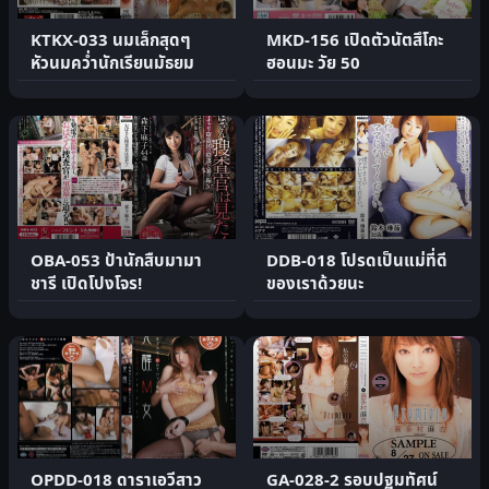
KTKX-033 นมเล็กสุดๆ
MKD-156 เปิดตัวนัตสึโกะ
หัวนมคว่ำนักเรียนมัธยม
ฮอนมะ วัย 50
OBA-053 ป้านักสืบมามา
DDB-018 โปรดเป็นแม่ที่ดี
ชารี เปิดโปงโจร!
ของเราด้วยนะ
OPDD-018 ดาราเอวีสาว
GA-028-2 รอบปฐมทัศน์