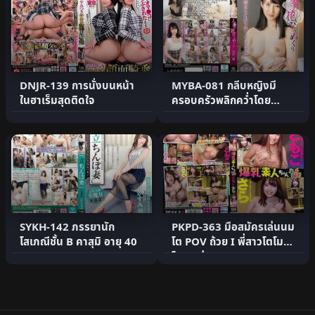
DNJR-139 การนั่งบนหน้า
MYBA-081 กลีบหญิงมี
ในฮาเร็มสุดติดใจ
ครอบครัวพลิกคว่ำโดย
Yukishiro Ichiho
SYKH-142 ภรรยานัก
PKPD-363 มือสมัครเล่นนม
โสเภณีชั้น B คาสุมิ อายุ 40
โต POV ถ้วย I พี่สาวโตโม
โกะ ซาร่า