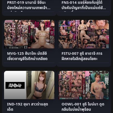
PRST-019 นานามิ ชิอินะ
FNS-014 แชร์ห้องกับผู้ใต้
น้องใหม่ความงามเทพเจ้า
บังคับบัญชาที่เป็นแม่แต่ยัง
แห่งมินาโตะ
บริสุทธิ์
MVG-125 ฮินาโกะ มัตสึอิ
FSTU-007 ยูริ อาดาจิ การ
เชี่ยวชาญอีโรติกน่าเกลียด
ฝึกหายใจลึกผู้สอนโยคะ
IND-192 ยุมา สาวร่านสุด
OOWL-001 ยูริ ไมน์นา ดูด
เด็ด
กลืนในบ่อน้ำพุร้อน