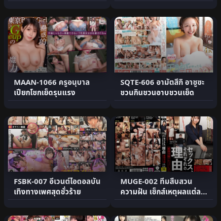
MAAN-1066 ครูอนุบาล
SQTE-606 อามัตสึกิ อาซูซะ
เปียกโชกเย็ดรุนแรง
ชวนกินชวนอาบชวนเย็ด
FSBK-007 อีเวนต์ไอดอลบัน
MUGE-002 ทีมสืบสวน
เทิงทางเพศสุดชั่วร้าย
ความฝัน เซ็กส์เหตุผลแต่ละ
คน