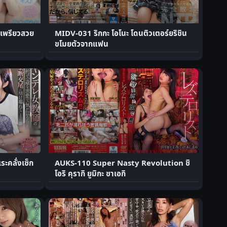
วเพรียวสวย
MIDV-031 ริกกะ โอโนะ โดนติวเตอร์ยริชิน
ขโมยตัวจากแฟน
ระคลั่งเซ็ก
AUKS-110 Super Nasty Revolution ชิ
โอริ คุรากิ ยูมิกะ ซาเอกิ