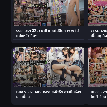
SSIS-069 อิซึนะ มากิ แบบไม่มีบท POV ไม่
CESD-690 ฮ
แต่งหน้า ดิบๆ
เบี้ยนดุเดื
BBAN-261 เอกสารหลบหนีจริง สาวติดห้อง
BBSS-029 
เลสเบี้ยน
โดยวิเวียน 