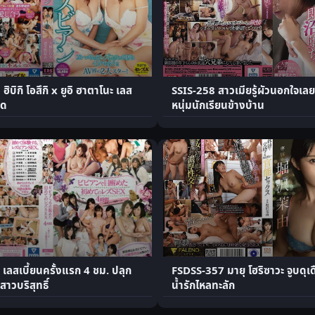
ิบิกิ โอสึกิ x ยูอิ ฮาตาโนะ เลส
SSIS-258 สาวเมียรู้ผัวนอกใจเลย
อด
หนุ่มนักเรียนข้างบ้าน
เลสเบี้ยนครั้งแรก 4 ชม. ปลุก
FSDSS-357 มายุ โฮริซาวะ จูบดุเด
สาวบริสุทธิ์
น้ำรักไหลทะลัก