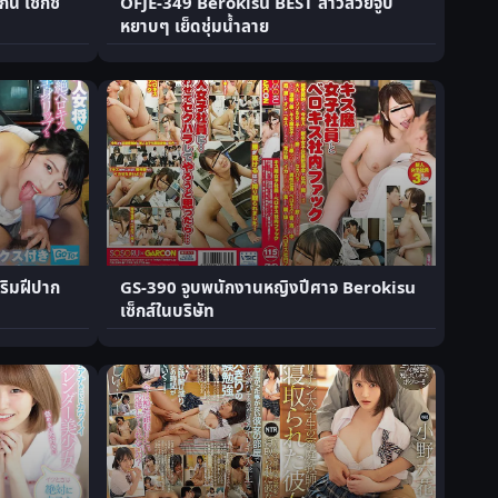
น เซ็กซ์
OFJE-349 Berokisu BEST สาวสวยจูบ
หยาบๆ เย็ดชุ่มน้ำลาย
ริมฝีปาก
GS-390 จูบพนักงานหญิงปีศาจ Berokisu
เซ็กส์ในบริษัท