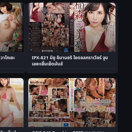
วาโกเอะ
IPX-821 มิยู อินามอริ ไอดอลกราเวียร์ จูบ
เลอะเยิ้มเย็ดมันส์