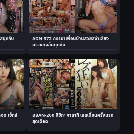
สนุกกับ
ADN-372 ภรรยาเพื่อนบ้านสวยสง่าเสียง
ครางดังลั่นทุกคืน
ือด เซ็กส์
BBAN-260 อิชิกะ คาสากิ เลสเบี้ยนครั้งแรก
สุดเดือด