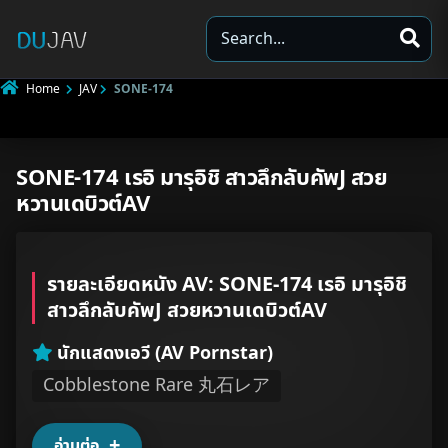
S
e
a
Home
JAV
SONE-174
r
c
h
SONE-174 เรอิ มารุอิชิ สาวลึกลับคัพJ สวย
Underage
หวานเดบิวต์AV
Not Porn
Spam
รายละเอียดหนัง AV: SONE-174 เรอิ มารุอิชิ
สาวลึกลับคัพJ สวยหวานเดบิวต์AV
Other
นักแสดงเอวี (AV Pornstar)
Cobblestone Rare 丸石レア
อ่านต่อ