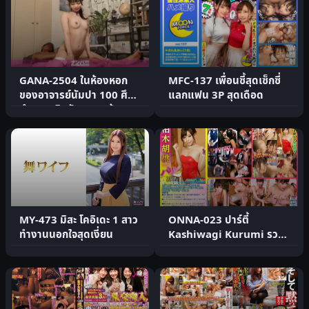
GANA-2504 ในห้องหอก
MFC-137 เพื่อนซี้สุดเซ็กซี่
ของอาจารย์นัมปา 100 ศึก
แลกแฟน 3P สุดเดือด
นำ SEX ยิงลับ 208 เข้าม.
MY-473 มิสะ โคอิเดะ 1 สาว
ONNA-023 ปาร์ตี้
ทำงานนอกใจสุดเงี่ยน
Kashiwagi Kurumi รวม
ผลงาน