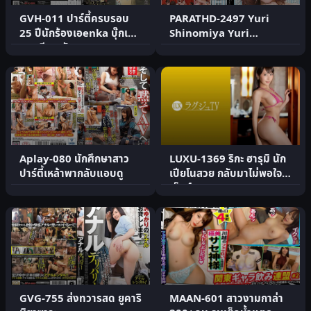
GVH-011 ปาร์ตี้ครบรอบ
PARATHD-2497 Yuri
25 ปีนักร้องเอenka บุ๊กเกอ
Shinomiya Yuri
เกะอดีตพนักงาน
Channel Lesbian 3
Aplay-080 นักศึกษาสาว
LUXU-1369 ริกะ ฮารุมิ นัก
ปาร์ตี้เหล้าพากลับแอบดู
เปียโนสวย กลับมาไม่พอใจ
เซ็กส์ธรรมดา
GVG-755 ส่งทวารสด ยูคาริ
MAAN-601 สาวงามกาล่า