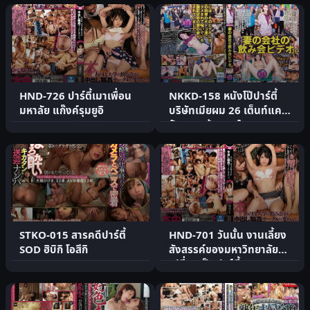
HND-726 ปาร์ตี้เมาเพื่อน
NKKD-158 หนังโป๊ปาร์ตี้
มหาลัย แก๊งค์รุมยูอิ
บริษัทเมียผม 26 เต็นท์แคม
ป์กลางแจ้งนอกใจ
STKO-015 สารคดีปาร์ตี้
HND-701 วันนั้น งานเลี้ยง
SOD ฮิบิกิ โอสึกิ
สังสรรค์ของมหาวิทยาลัย
เปลี่ยนเป็นปาร์ตี้ฉ.