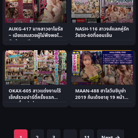
AUKG-417 นางสาวอาโมรัส
NASH-116 สาวงส์แลกคู่รัก
~ เมียแสนสวยผู้ไม่พึงพอใจ
วัย30-60ที่ออนเซ็น
กับผู้ชายเพียงคนเด.
OKAX-605 สาวแต่งงานไร้
MAAN-488 ฮาโลวีนชิบูย่า
เซ็กส์รวมปาร์ตี้ครั้งแรก
2019 ก้นเด้งอายุ 19 หน้า
งานเลี้ยงสำส่อน
หวาน