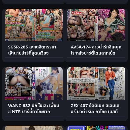
มากเกินไปกลับบ้าน.
SGSR-285 สะกดจิตภรรยา
AVSA-174 สาวน่ารักอิเคบุคุ
เจ้านายปาร์ตี้สุดเหวี่ยง
โระหลังปาร์ตี้โดนลากเย็ด
WANZ-682 มิกิ ไอเสะ เพื่อน
ZEX-407 อัลติเมท สเลนเด
ซี้ NTR ปาร์ตี้ทาโกะยากิ
อร์ บิวตี้ เรนะ อาโออิ เบสท์