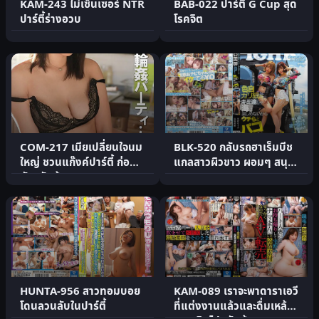
KAM-243 ไม่เซ็นเซอร์ NTR
BAB-022 ปาร์ตี้ G Cup สุด
ปาร์ตี้ร่างอวบ
โรคจิต
COM-217 เมียเปลี่ยนใจนม
BLK-520 กลับรถฮาเร็มบีช
ใหญ่ ชวนแก๊งค์ปาร์ตี้ ก่อน
แกลสาวผิวขาว ผอมๆ สนุก
ผัวกลับบ้าน
สุดๆ
HUNTA-956 สาวทอมบอย
KAM-089 เราจะพาดาราเอวี
โดนลวนลับในปาร์ตี้
ที่แต่งงานแล้วและดื่มเหล้า