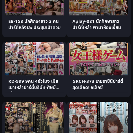
EB-158 นักศึกษาสาว 3 คน
Aplay-081 นักศึกษาสาว
ปาร์ตี้หลังเละ ประชุมเป่าควย
ปาร์ตี้เหล้า พามาห้องเงี่ยน
RD-999 9คน 4ชั่วโมง เมีย
GRCH-373 เกมราชินีปาร์ตี้
เมาเหล้าปาร์ตี้บริษัท-ศิษย์
สุดเดือด! อเล็กซ์
เก่า