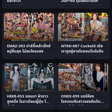
มิยาซาวะ
200+คน รุมเย็ดน้ำแตก
EMAZ-393 ปาร์ตี้เหล้าเซ็กซ์
NTRD-087 Cuckold เมีย
หมู่หื่นสุด ไม่สนใครมอง
เราถูกผู้ชายในคอนโดข่มขืน
HIKR-053 แอนนา ผิวขาว
ONEX-059 แชร์ห้อง
ลูกครึ่ง โรมาเนียxญี่ปุ่น โดน
โรงแรมกับสาวรองอันดับ
มัดฝึก
สองน่ารักบริษัท