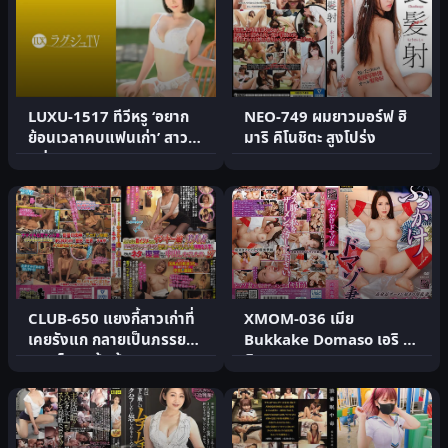
LUXU-1517 ทีวีหรู ‘อยาก
NEO-749 ผมยาวมอร์ฟ ฮิ
ย้อนเวลาคบแฟนเก่า’ สาว
มาริ คิโนชิตะ สูงโปร่ง
แต่งงาน 3.
CLUB-650 แยงกี้สาวเก่าที่
XMOM-036 เมีย
เคยรังแก กลายเป็นภรรยา
Bukkake Domaso เอริ ทา
สวย โดนแก้แค้น
คิกาวะ