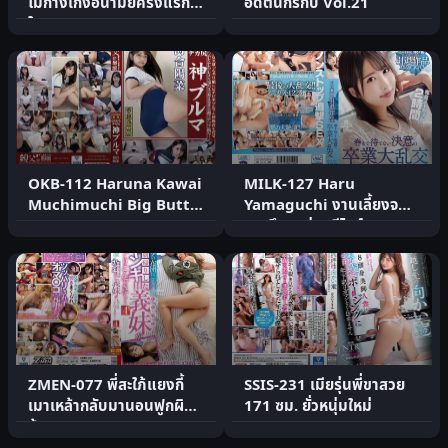
ไม่กางเกงอนามัยครั้งแรก
อดีตนักรักบี้ Vol.21
ในAV
OKB-112 Haruna Kawai
MILK-127 Haru
Muchimuchi Big Butt
Yamaguchi งานเลี้ยงจบ
God Bloomers
การศึกษาก่อนรีไทร์
ZMEN-077 พี่สะใภ้แยงกี้
SSIS-231 เมียรุ่นพี่ขาสวย
เมาเหล้ากลับมานอนฟูกผิด
171 ซม. ยั่วหนุ่มใหม่
ห้อง