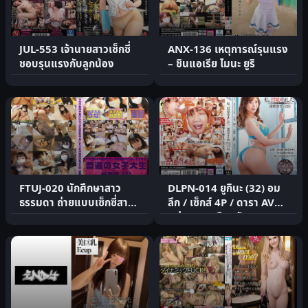
JUL-553 เจ้านายสาวเซ็กซี่
ANX-136 เหตุการณ์รุนแรง
ชอบรุนแรงกับลูกน้อง
– ชินแอเรีย ไมนะ ยูริ
FTUJ-020 นักศึกษาสาว
DLPN-014 ยูกินะ (32) อม
ธรรมดา ถ่ายแบบเซ็กซี่สาม
ลึก / เซ็กส์ 4P / ดารา AV
สาว
แต่งงาน / มือสมัค.