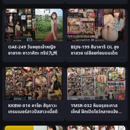
เล็ม มินามิ ฮัตส.
OAE-249 วันหยุดเจ้าหญิง
BIJN-199 ฮิมาคาริ OL สูง
อายากะ คาวาคิตะ ทริป九州
ขาสวย เปลือยท่อนบนเด็ด
KKBW-016 คาโฮะ ฮิรุคาวะ
YMSR-032 หินขรุขระทาส
เทรนเนอร์สาวปัสสาวะเนื้อดี
เซ็กส์ ฝึกเปิดโชว์กลางแจ้ง
สาวสวยสุดยอด