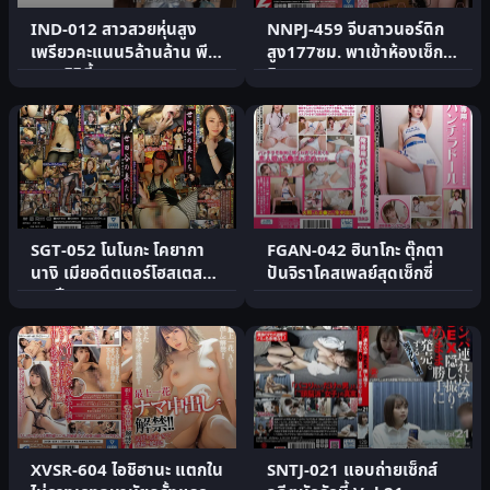
IND-012 สาวสวยหุ่นสูง
NNPJ-459 จีบสาวนอร์ดิก
เพรียวคะแนน5ล้านล้าน พี
สูง177ซม. พาเข้าห้องเซ็กส์
แอคติวิตี้
ดิบ
SGT-052 โนโนกะ โคยากา
FGAN-042 ฮินาโกะ ตุ๊กตา
นางิ เมียอดีตแอร์โฮสเตส
ปันจิราโคสเพลย์สุดเซ็กซี่
28 ปี
XVSR-604 ไอชิฮานะ แตกใน
SNTJ-021 แอบถ่ายเซ็กส์