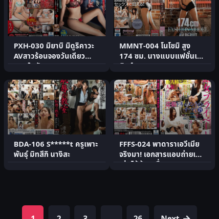
PXH-030 มิยาบิ มิดูริคาวะ
MMNT-004 โนโซมิ สูง
AVสาวร้อนจองวันเดียว
174 ซม. นางแบบแฟชั่นเด
แตกในสัญชาตญาณ
บิวต์ AV
BDA-106 S*****t ครูเพาะ
FFFS-024 พาดาราเอวีเมีย
พันธุ์ มิทสึกิ นางิสะ
จริงมา! เอกสารแอบถ่ายเมีย
เล่นไม้ผู้ชายอื่น