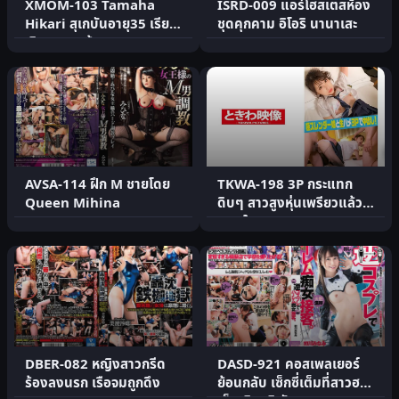
XMOM-103 Tamaha
ISRD-009 แอร์โฮสเตสห้อง
Hikari สุเกบันอายุ35 เรียก
ชุดคุกคาม อิโอริ นานาเสะ
เงินจากลูกน้อง
AVSA-114 ฝึก M ชายโดย
TKWA-198 3P กระแทก
Queen Mihina
ดิบๆ สาวสูงหุ่นเพรียวแล้ว
แตกใน!
DBER-082 หญิงสาวกรีด
DASD-921 คอสเพลเยอร์
ร้องลงนรก เรือจมถูกดึง
ย้อนกลับ เซ็กซี่เต็มที่สาวฮาร์