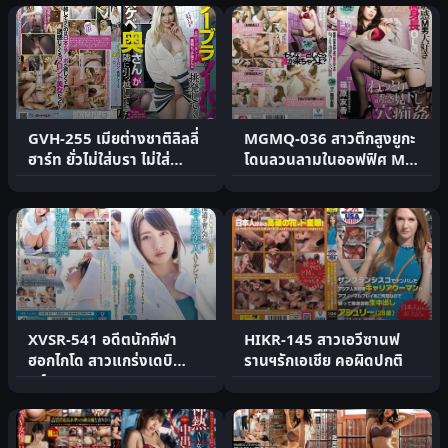
GVH-255 เมียต่างชาติลิลลี่
MGMQ-036 สาวตึกสูงยูกะ
ฮาร์ท ยั่วไม่ใส่บรา ไม่ใส่
โดนลวนลามในออฟฟิศ M
กางเกง
ชาย
XVSR-541 อดีตนักกีฬา
HIKR-145 สาวเอวีซานฟ
ฮอกไกโด สาวแกร่งเดบิ
รานฯรักเอเชีย คอผิดปกติ
วต์AV