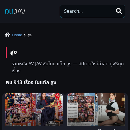
S
e
a
r
Home
สูง
c
h
สูง
รวมหนัง AV JAV ซับไทย แท็ก สูง — อัปเดตใหม่ล่าสุด ดูฟรีทุก
เรื่อง
พบ 913 เรื่อง ในแท็ก สูง