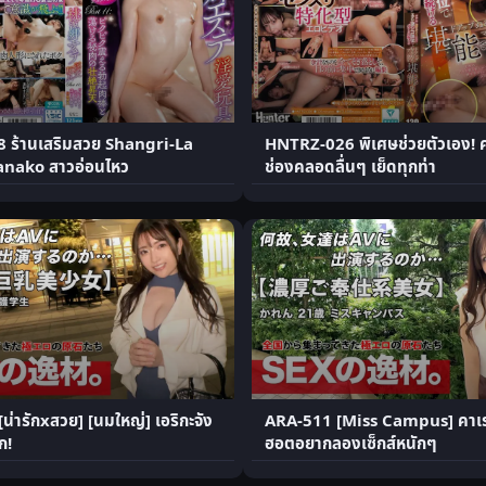
 ร้านเสริมสวย Shangri-La
HNTRZ-026 พิเศษช่วยตัวเอง! 
nako สาวอ่อนไหว
ช่องคลอดลื่นๆ เย็ดทุกท่า
่ารักxสวย] [นมใหญ่] เอริกะจัง
ARA-511 [Miss Campus] คาเ
ก!
ฮอตอยากลองเซ็กส์หนักๆ