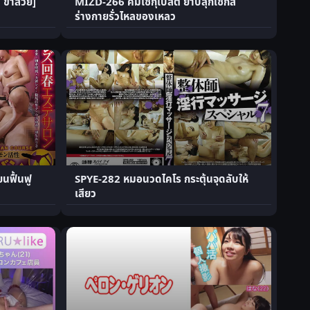
 ขาสวย]
MIZD-266 คิมเซกุเบสต์ ยาปลุกเซ็กส์
ร่างกายรั่วไหลของเหลว
นฟื้นฟู
SPYE-282 หมอนวดไคโร กระตุ้นจุดลับให้
เสียว