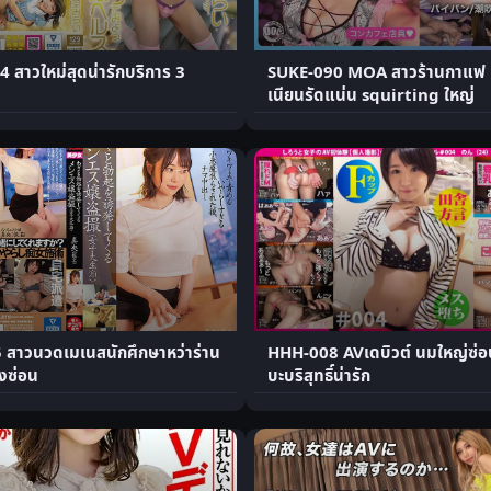
สาวใหม่สุดน่ารักบริการ 3
SUKE-090 MOA สาวร้านกาแฟ หุ่
เนียนรัดแน่น squirting ใหญ่
สาวนวดเมเนสนักศึกษาหว่าร่าน
HHH-008 AVเดบิวต์ นมใหญ่ซ่อ
งซ่อน
บะบริสุทธิ์น่ารัก