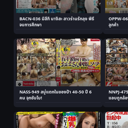
BACN-036 มิสึกิ นางิสะ สาวร่านรักลุง พิธี
OPPW-064 
จบการศึกษา
ลูกค้า
NASS-949 สบู่แตกในของป้า 40-50 ปี 6
NNPJ-475 
คน จุกซับโบ!
แอบดูกล้อ