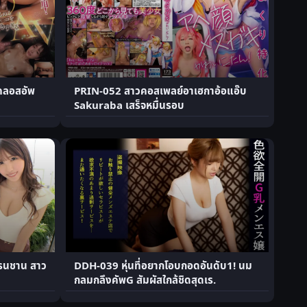
คลอสอัพ
PRIN-052 สาวคอสเพลย์อาเฮกาอ้อแอ๊บ
Sakuraba เสร็จหมื่นรอบ
รนชาน สาว
DDH-039 หุ่นที่อยากโอบกอดอันดับ1! นม
กลมกลึงคัพG สัมผัสใกล้ชิดสุดเร.