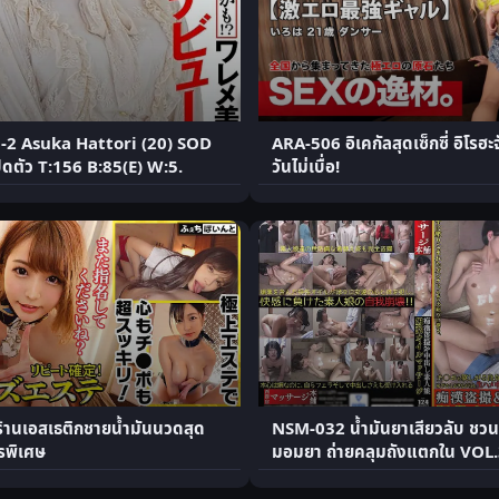
-2 Asuka Hattori (20) SOD
ARA-506 อิเคกัลสุดเซ็กซี่ อิโรฮะจ
ิดตัว T:156 B:85(E) W:5.
วันไม่เบื่อ!
้านเอสเธติกชายน้ำมันนวดสุด
NSM-032 น้ำมันยาเสียวลับ ชวน
ารพิเศษ
มอมยา ถ่ายคลุมถังแตกใน VOL