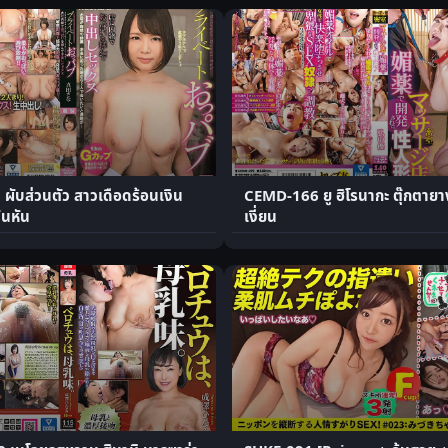
ผับส่วนตัว สาวเดือดร้อนเงิน
CEMD-166 ยู ฮิโรนากะ ตุ๊กตายา
ันหัน
เงี่ยน