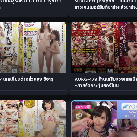
เบโลชูรสหวาน ฮินามิ นารุซาว่า
SUKE-091 [Paipan + ก้นสวย +
ก
สาวเกมเมอร์ยืมที่ชาร์จแล้วชาร์จ.
ลสเบี้ยนต่างส่วนสูง ชิฮารุ
AUKG-478 ร้านเสริมสวยเลสเบี้ย
~สายรัดกระตุ้นฮอร์โมน