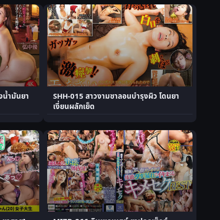
งน้ำมันยา
SHH-015 สาวงามซาลอนบำรุงผิว โดนยา
เงี่ยนผลักเย็ด