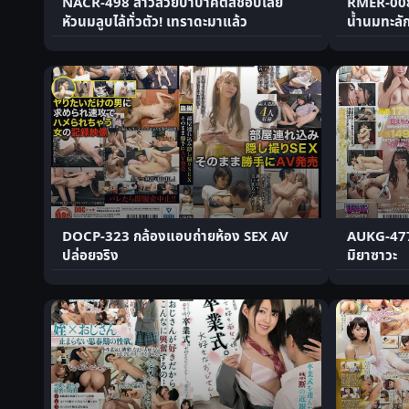
NACR-498 สาวสวยปาป้าคัตสึชอบเลีย
RMER-008 
หัวนมลูบไล้ทั่วตัว! เทราดะมาแล้ว
น้ำนมทะลั
DOCP-323 กล้องแอบถ่ายห้อง SEX AV
AUKG-477 เ
ปล่อยจริง
มิยาซาวะ