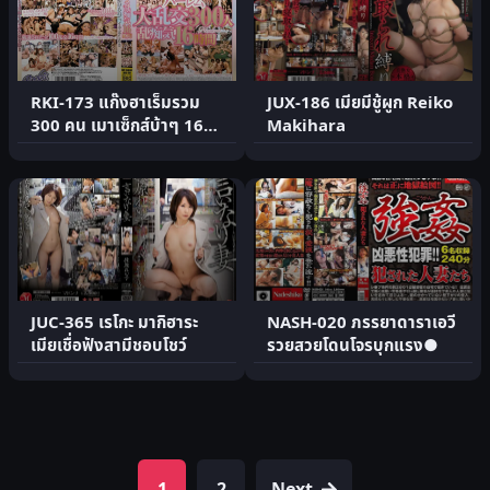
RKI-173 แก๊งฮาเร็มรวม
JUX-186 เมียมีชู้ผูก Reiko
300 คน เมาเซ็กส์บ้าๆ 16
Makihara
ชม. – Reiko Ma.
JUC-365 เรโกะ มากิฮาระ
NASH-020 ภรรยาดาราเอวี
เมียเชื่อฟังสามีชอบโชว์
รวยสวยโดนโจรบุกแรง●