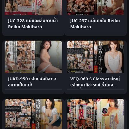
JUC-328 แม่และเล่นอาบน้ำ
JUC-237 แม่แตกใน Reiko
Reiko Makihara
Makihara
JUKD-950 เรโกะ มัคกิฮาระ
VEQ-060 S Class สาวใหญ่
อยากเป็นแม่!
เรโกะ มากิฮาระ 4 ชั่วโมง
ตอนที่ 2