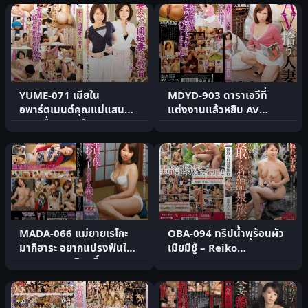
YUME-071 เมียใน
MDYD-903 ดาราเอวีที่
อพาร์ตเมนต์คุณแม่แสน
แต่งงานแล้วหยิบ AV
สวย เรื่องเพศศึกษา DX
Reiko Makihara
Reiko Mak.
MADA-066 แม่ยายเรโกะ
OBA-094 ทริปน้ำพุร้อนผัว
มากิฮาระ อยากแปรงฟันให้
เมียมีชู้ – Reiko
ลูกเขยตอนบริสุทธิ์
Makihara