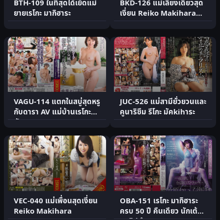
BTH-109 ในที่สุดได้เย็ดแม่
BKD-126 แม่เลี้ยงเดี่ยวสุด
ยายเรโกะ มากิฮาระ
เงี่ยน Reiko Makihara
ถนน Ryuokyo
VAGU-114 แตกในสบู่สุดหรู
JUC-526 แม่สามียั่วยวนและ
กับดารา AV แม่บ้านเรโกะ
คูนาริซึม รีโกะ มัคkihาระ
มัคฮาระ
VEC-040 แม่เพื่อนสุดเงี่ยน
OBA-151 เรโกะ มากิฮาระ
Reiko Makihara
ครบ 50 ปี คืนเดียว นักเต้น