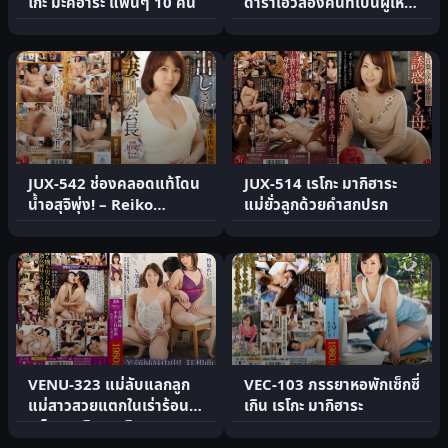
โกะ มะคิฮาระ แฟนๆ 10 คน
ดาราเอวีสองคนที่เป็นผู้ใหญ่
Reiko Makihara.
JUX-542 ช่องคลอดแท้โดน
JUX-514 เรโกะ มากิฮาระ
น้ำอสุจิพุ่ง! – Reiko
แม่ยั่วลูกด้วยคำสกปรก
Makihara
VENU-323 แม่ลับแลกลูก
VEC-103 ภรรยาหอพักเซ็กซี่
แม่สาวสวยแตกในเร่าร้อน
เกิน เรโกะ มากิฮาระ
เรโกะ มาคิฮาระ ฮิซาเอ.