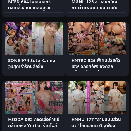
MIFD-604 ไม่เซ็นเซอร์
MGNL-125 สาวสมัยใหม่
ถอดเสื้อสุดยอดสมบูรณ์
ทายว่าแฟนคนไหนควยใหญ่
แบบ
สุด
SONE-974 Seto Kanna
HNTRZ-026 พิเศษช่วยตัว
จูบสุดเร่าร้อนลึกซึ้ง
เอง! คลอสอัพช่องคลอ
ดลื่นๆ เย็ดทุกท่า
HSODA-092 ถอดเสื้อผ้าแม่
HNHU-177 “ถ่ายแบบส่วน
กล้าแกร่ง Yuri ตัวร่านโผล่
ตัว” ไอดอลนม G ฟูฟ่อง