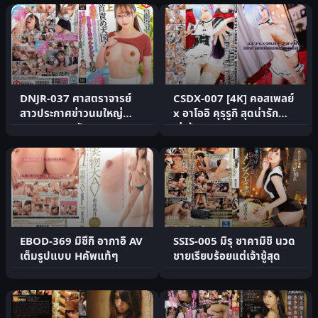
DNJR-037 ศาสตราจารย์
CSDX-007 [4K] คอสเพลย์
สาวประกาศข่าวนมใหญ่
x อาโออิ คุรุรูกิ สุดน่ารัก
Dirty Talk หัวนมชาย
เร่าร้อน
EBOD-369 มิซึกิ อากาอิ AV
SSIS-005 มิรุ ซาคามิชิ นวด
เต็มรูปแบบ Hคัพแท้ๆ
ชายเรียบร้อยแต่เจ้าชู้สุด