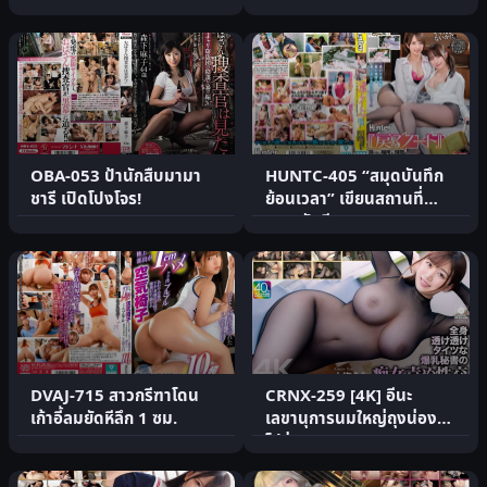
OBA-053 ป้านักสืบมามา
HUNTC-405 “สมุดบันทึก
ชารี เปิดโปงโจร!
ย้อนเวลา” เขียนสถานที่
เวลา วันที.
DVAJ-715 สาวกรีฑาโดน
CRNX-259 [4K] อีนะ
เก้าอี้ลมยัดหีลึก 1 ซม.
เลขานุการนมใหญ่ถุงน่อง
โปร่ง