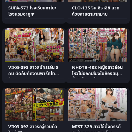
SUPA-573 โรงเรียนซาโบะ
CLO-135 ริน ชิราอิชิ นวด
โรงแรมอาซูกะ
ด้วยสายตามากมาย
VIKG-093 สาวสมัครเล่น 8
NHDTB-488 หญิงสาวอ่อน
คน ติดกับดักงานพาร์ทไทม์
ไหวไม่ออกเสียงในห้องสมุด
ง่ายๆ
น้ำรักไหลทะลัก
VIKG-092 สาวรักจู๋รวมตัว
MIST-329 สาวใช้ตั้งครรภ์