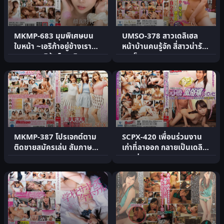
MKMP-683 มุมพิเศษบน
UMSO-378 สาวเดลิเฮล
ใบหน้า ~เอริก้าอยู่ข้างเรา
หน้าบ้านคนรู้จัก สี่สาวน่ารัก
เสมอ~ เอริก้า โอซากิ
มาเย็ด
MKMP-387 โปรเจกต์ตาม
SCPX-420 เพื่อนร่วมงาน
ติดชายสมัครเล่น สัมภาษณ์
เก่าที่ลาออก กลายเป็นเดลิเห
ถนนเจอ Naisho
รุสุดร่าน!