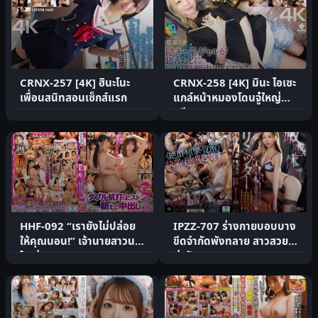
CRNX-257 [4K] ฮินะโนะ
CRNX-258 [4K] มินะ ไอเซะ
เพื่อนสนิทสอนเซ็กส์แรก
แกล์หน้าหมองโดนจู๋ใหญ่
ครีม
HHF-092 “เรายังไม่ปล่อย
IPZZ-707 ร่างกายบอบบาง
ให้คุณนอน!” เจ้านายสาวนม
ขีดจำกัดพังทลาย สาวสวย
ใหญ่เมา.
น่ารัก