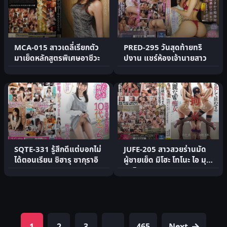
MCA-015 สาวเดลี่เรียกตัว
PRED-295 วันสุดท้ายทริ
มาเย็ดหลักสูตรพิเศษอาชีวะ
ปงาน แชร์ห้องเจ้านายสาว
SQTE-331 รู้สึกดีแต่บอกไม่
JUFE-205 สาวสวยร่านมัด
ได้ตอนเรียน ชิฮารุ ซากุราอิ
ผู้ชายเย็ด มิโฮะ โทโนะ ไอ มุ
คาอิ