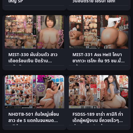
ใหญ่ SP
วันอันตราย เอรินะ โอกะ
MIST-330 ผับส่วนตัว สาว
MIST-331 Ass Hell โคบา
เดือดร้อนเงิน ปิดร้าน
ยากาวะ เรโกะ ก้น 95 ซม.นั่ง
กะทันหัน
หน้านรก
NHDTB-501 ก้นใหญ่เพื่อน
FSDSS-189 ซาร่า คามิกิ ท่า
สาว de S แตกในจนหมด
เด็กผู้หญิงบน ขี่ควยเร็วๆ
สเปิร์ม
พุ่งแตกคาปากช่.