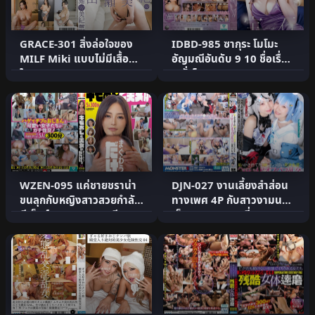
GRACE-301 สิ่งล่อใจของ
IDBD-985 ซากุระ โมโมะ
MILF Miki แบบไม่มีเสื้อชั้น
อัญมณีอันดับ 9 10 ชื่อเรื่อง
ใน Miki Yamase
8 ชั่วโมง
WZEN-095 แค่ชายชราน่า
DJN-027 งานเลี้ยงสำส่อน
ขนลุกกับหญิงสาวสวยกำลัง
ทางเพศ 4P กับสาวงามนม
มีเซ็กส์ 5 คน 300 นาที
เล็กสูง 140 ซม. ที่ละท.