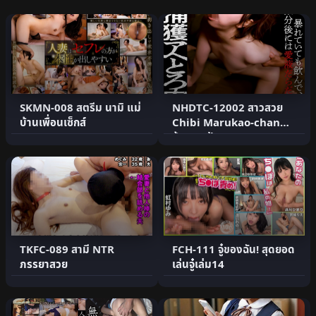
SKMN-008 สตรีม นามิ แม่
NHDTC-12002 สาวสวย
บ้านเพื่อนเซ็กส์
Chibi Marukao-chan
ส้วม 3 เป้า
TKFC-089 สามี NTR
FCH-111 จู๋ของฉัน! สุดยอด
ภรรยาสวย
เล่นจู๋เล่ม14