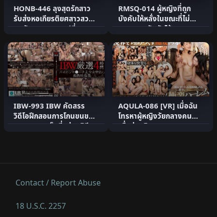
HONB-446 ลุงสุดรักสาว
RMSQ-014 ผู้หญิงที่ถูก
รับส่งหอเกียรติยศสาวสวย
บังคับให้หลั่งในขณะที่ไม่
สุดอันตราย แลกเปลี่ยน .
สามารถขยับตัวได้ จุ.
IBW-993 IBW คัดสรร
AQULA-086 [VR] เมื่อฉัน
วิดีโอฝึกสอนการโกนขนของ
โทรหาผู้หญิงวัยกลางคน
สาวสวยสุดเซ็กซี่อย่างพิถี.
เพื่อส่งบริการสุขภาพ ห.
Contact / Report Abuse
18 U.S.C. 2257