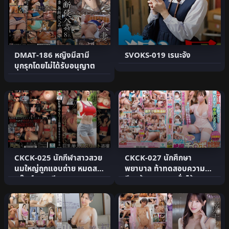
DMAT-186 หญิงมีสามี
SVOKS-019 เรนะจัง
บุกรุกโดยไม่ได้รับอนุญาต
CKCK-025 นักกีฬาสาวสวย
CKCK-027 นักศึกษา
นมใหญ่ถูกแอบถ่าย หมดสติ
พยาบาล ท้าทดสอบความ
แก๊งค์ผสมเทียม
อึด! ถ้าสามารถหลั่งได้ 10
ครั้.