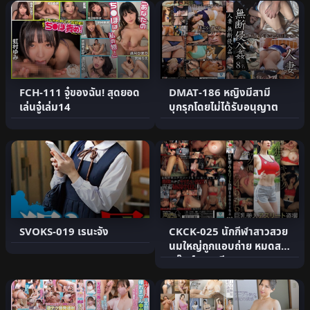
FCH-111 จู๋ของฉัน! สุดยอด
DMAT-186 หญิงมีสามี
เล่นจู๋เล่ม14
บุกรุกโดยไม่ได้รับอนุญาต
SVOKS-019 เรนะจัง
CKCK-025 นักกีฬาสาวสวย
นมใหญ่ถูกแอบถ่าย หมดสติ
แก๊งค์ผสมเทียม