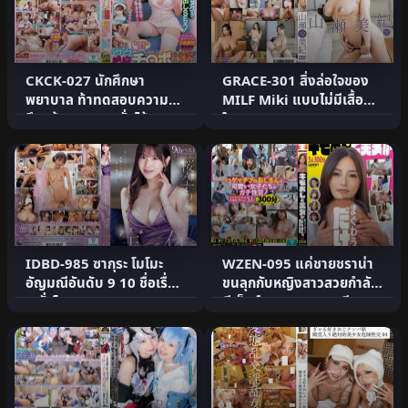
CKCK-027 นักศึกษา
GRACE-301 สิ่งล่อใจของ
พยาบาล ท้าทดสอบความ
MILF Miki แบบไม่มีเสื้อชั้น
อึด! ถ้าสามารถหลั่งได้ 10
ใน Miki Yamase
ครั้.
IDBD-985 ซากุระ โมโมะ
WZEN-095 แค่ชายชราน่า
อัญมณีอันดับ 9 10 ชื่อเรื่อง
ขนลุกกับหญิงสาวสวยกำลัง
8 ชั่วโมง
มีเซ็กส์ 5 คน 300 นาที