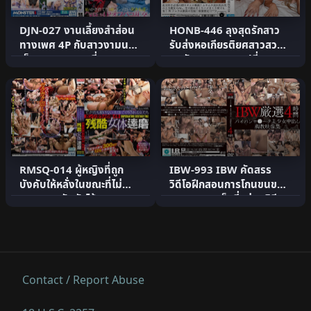
DJN-027 งานเลี้ยงสำส่อน
HONB-446 ลุงสุดรักสาว
ทางเพศ 4P กับสาวงามนม
รับส่งหอเกียรติยศสาวสวย
เล็กสูง 140 ซม. ที่ละท.
สุดอันตราย แลกเปลี่ยน .
RMSQ-014 ผู้หญิงที่ถูก
IBW-993 IBW คัดสรร
บังคับให้หลั่งในขณะที่ไม่
วิดีโอฝึกสอนการโกนขนของ
สามารถขยับตัวได้ จุ.
สาวสวยสุดเซ็กซี่อย่างพิถี.
Contact / Report Abuse