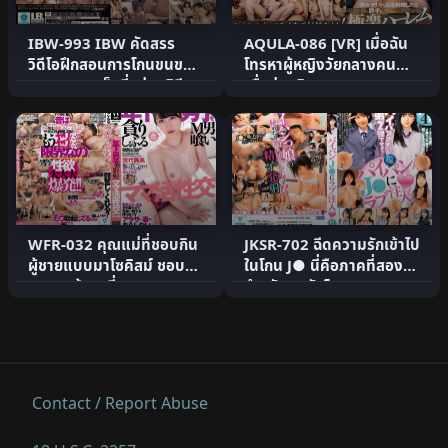
IBW-993 IBW คัดสรร
AQULA-086 [VR] เมื่อฉัน
วิดีโอฝึกสอนการโกนขนของ
โทรหาผู้หญิงวัยกลางคน
สาวสวยสุดเซ็กซี่อย่างพิถี.
เพื่อส่งบริการสุขภาพ ห.
WFR-032 คุณแม่ที่ชอบกิน
JKSR-702 ฉีดความรักเข้าไป
ผู้ชายแบบมาโซคิสม์ ชอบกิน
ในโกน J● นี่คือภาคที่สอง
และดูดผู้ชายที่อาย.
สำหรับคนรักโกน! 1.
Contact / Report Abuse