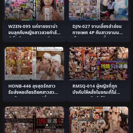
WZEN-095 แค่ชายชราน่า
DJN-027 งานเลี้ยงสำส่อน
ขนลุกกับหญิงสาวสวยกำลัง
ทางเพศ 4P กับสาวงามนม
มีเซ็กส์ 5 คน 300 นาที
เล็กสูง 140 ซม. ที่ละท.
HONB-446 ลุงสุดรักสาว
RMSQ-014 ผู้หญิงที่ถูก
รับส่งหอเกียรติยศสาวสวย
บังคับให้หลั่งในขณะที่ไม่
สุดอันตราย แลกเปลี่ยน .
สามารถขยับตัวได้ จุ.