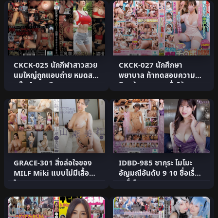
CKCK-025 นักกีฬาสาวสวย
CKCK-027 นักศึกษา
นมใหญ่ถูกแอบถ่าย หมดสติ
พยาบาล ท้าทดสอบความ
แก๊งค์ผสมเทียม
อึด! ถ้าสามารถหลั่งได้ 10
ครั้.
GRACE-301 สิ่งล่อใจของ
IDBD-985 ซากุระ โมโมะ
MILF Miki แบบไม่มีเสื้อชั้น
อัญมณีอันดับ 9 10 ชื่อเรื่อง
ใน Miki Yamase
8 ชั่วโมง