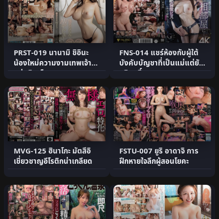
PRST-019 นานามิ ชิอินะ
FNS-014 แชร์ห้องกับผู้ใต้
น้องใหม่ความงามเทพเจ้า
บังคับบัญชาที่เป็นแม่แต่ยัง
แห่งมินาโตะ
บริสุทธิ์
MVG-125 ฮินาโกะ มัตสึอิ
FSTU-007 ยูริ อาดาจิ การ
เชี่ยวชาญอีโรติกน่าเกลียด
ฝึกหายใจลึกผู้สอนโยคะ