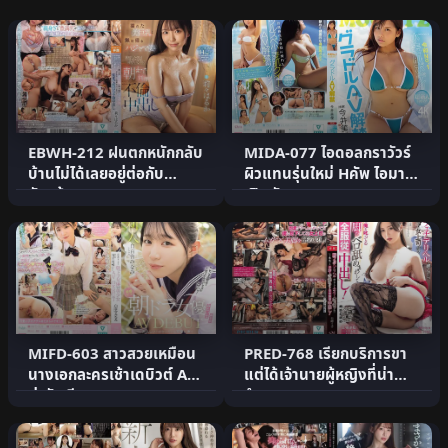
EBWH-212 ฝนตกหนักกลับ
MIDA-077 ไอดอลกราวัวร์
บ้านไม่ได้เลยอยู่ต่อกับ
ผิวแทนรุ่นใหม่ Hคัพ ไอมาอิ
หัวหน้า
เปิดตัว AV
MIFD-603 สาวสวยเหมือน
PRED-768 เรียกบริการขา
นางเอกละครเช้าเดบิวต์ AV
แต่ได้เจ้านายผู้หญิงที่น่า
น่ารักเงียบๆ
รำคาญมา