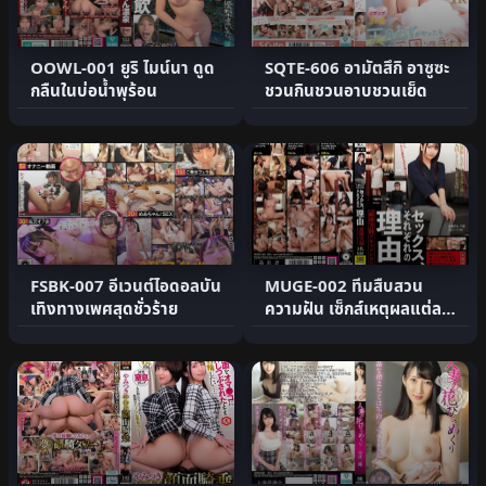
OOWL-001 ยูริ ไมน์นา ดูด
SQTE-606 อามัตสึกิ อาซูซะ
กลืนในบ่อน้ำพุร้อน
ชวนกินชวนอาบชวนเย็ด
FSBK-007 อีเวนต์ไอดอลบัน
MUGE-002 ทีมสืบสวน
เทิงทางเพศสุดชั่วร้าย
ความฝัน เซ็กส์เหตุผลแต่ละ
คน