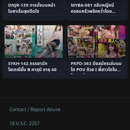
DNJR-139 การนั่งบนหน้า
MYBA-081 กลีบหญิงมี
ในฮาเร็มสุดติดใจ
ครอบครัวพลิกคว่ำโดย
Yukishiro Ichiho
SYKH-142 ภรรยานัก
PKPD-363 มือสมัครเล่นนม
โสเภณีชั้น B คาสุมิ อายุ 40
โต POV ถ้วย I พี่สาวโตโม
โกะ ซาร่า
Contact / Report Abuse
18 U.S.C. 2257