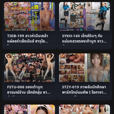
TIKB-199 สาวห่ามึนเหล้า
SYKH-140 เซ็กส์ดิบๆ กับ
แผ่ออร่าเย็ดมันส์ ฮารุโย
แม่มดสวยรองเท้าบูท ซาวะ
โมชา
ซัง 37
FSTU-006 รองเท้าบูท
STZY-019 ภาพลับนักศึกษา
อารมณ์ร่าน เซ็กซ์กลุ่ม อายุมิ
พาร์ทไทม์นมคัพ I โอกาซา
นัตสึกาวะ
วาระ นาโน