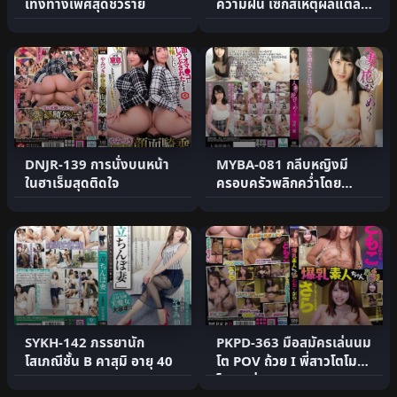
เทิงทางเพศสุดชั่วร้าย
ความฝัน เซ็กส์เหตุผลแต่ละ
คน
DNJR-139 การนั่งบนหน้า
MYBA-081 กลีบหญิงมี
ในฮาเร็มสุดติดใจ
ครอบครัวพลิกคว่ำโดย
Yukishiro Ichiho
SYKH-142 ภรรยานัก
PKPD-363 มือสมัครเล่นนม
โสเภณีชั้น B คาสุมิ อายุ 40
โต POV ถ้วย I พี่สาวโตโม
โกะ ซาร่า