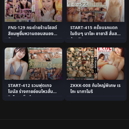
FNS-129 กระต่ายร้านโฮสต์
START-415 ครั้งแรกแตก
สีชมพูยิ้มหวานตอบสนองน่า
ในดิบๆ นาโอะ อายาสึ สั่นสะ
รัก
ท้านฟินสุด
START-412 รวมฟุตเทจ
ZKKK-008 ก้นใหญ่พิเศษ เร
โบนัส ร่างกายอ่อนไหวสั่นระ
โกะ นากาโมริ
ริกไคลแม็กซ์