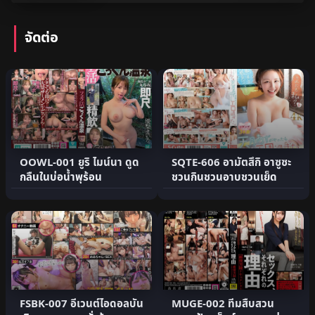
จัดต่อ
OOWL-001 ยูริ ไมน์นา ดูด
SQTE-606 อามัตสึกิ อาซูซะ
กลืนในบ่อน้ำพุร้อน
ชวนกินชวนอาบชวนเย็ด
FSBK-007 อีเวนต์ไอดอลบัน
MUGE-002 ทีมสืบสวน